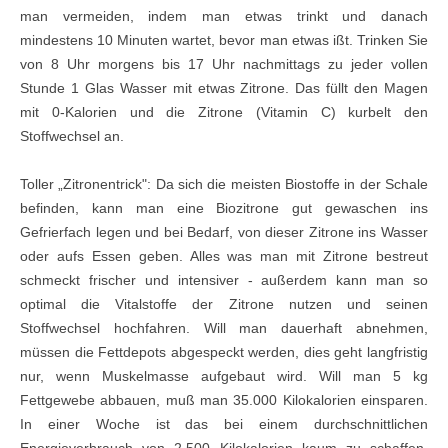
man vermeiden, indem man etwas trinkt und danach
mindestens 10 Minuten wartet, bevor man etwas ißt. Trinken Sie
von 8 Uhr morgens bis 17 Uhr nachmittags zu jeder vollen
Stunde 1 Glas Wasser mit etwas Zitrone. Das füllt den Magen
mit 0-Kalorien und die Zitrone (Vitamin C) kurbelt den
Stoffwechsel an.
Toller „Zitronentrick": Da sich die meisten Biostoffe in der Schale
befinden, kann man eine Biozitrone gut gewaschen ins
Gefrierfach legen und bei Bedarf, von dieser Zitrone ins Wasser
oder aufs Essen geben. Alles was man mit Zitrone bestreut
schmeckt frischer und intensiver - außerdem kann man so
optimal die Vitalstoffe der Zitrone nutzen und seinen
Stoffwechsel hochfahren. Will man dauerhaft abnehmen,
müssen die Fettdepots abgespeckt werden, dies geht langfristig
nur, wenn Muskelmasse aufgebaut wird. Will man 5 kg
Fettgewebe abbauen, muß man 35.000 Kilokalorien einsparen.
In einer Woche ist das bei einem durchschnittlichen
Energieverbrauch von 2.500 Kilokalorien kaum zu schaffen.