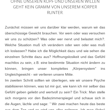
OHNE UNSEREN KOPF UND UNSEREN WILLEN
GEHT KEIN GRAMM VON UNSEREM KÖRPER
RUNTER.
Zunächst müssen wir uns darüber klar werden, warum wir das
überschüssige Gewicht brauchen. Vor wem oder was versuchen
wir uns zu schützen? Was oder wer nervt und belastet mich?.
Welche Situation muß ich verändern oder wen oder was muß
ich loslassen? Habe ich die Möglichkeit dazu und wie sehen die
einzelnen Schritte dazu aus? Hoffnungslosikeit und das Gefühl
machtlos zu sein, z.B. eine bestimmte Situation nicht ändern zu
können, bringen unser komplettes „Körpersystem” ins
Ungleichgewicht - wir verlieren unsere Mitte.
Im zweiten Schritt sollten wir überlegen, wie wir unsere Psyche
stabilisieren können, was tut mir gut, wie kann ich mir selber das
Gefühl geben geliebt und wertvoll zu sein? Ein Trick: Man stelle
sich morgens vor den Badezimmerspiegel und schaue sich in
die Augen, lächle und sage: ” Wir zwei machen heute das beste
aus dem Tag und es wird uns alles gelingen. Ich mag (liebe)