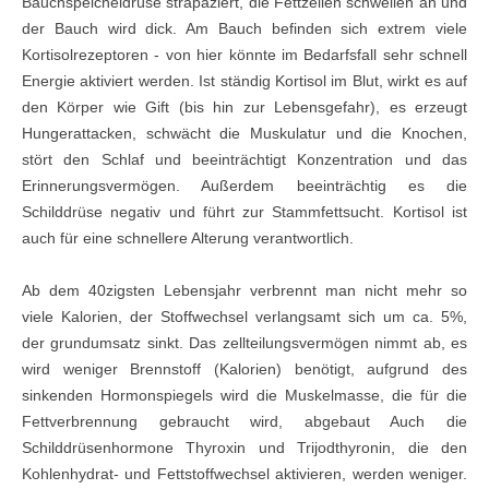
Bauchspeicheldrüse strapaziert, die Fettzellen schwellen an und
der Bauch wird dick. Am Bauch befinden sich extrem viele
Kortisolrezeptoren - von hier könnte im Bedarfsfall sehr schnell
Energie aktiviert werden. Ist ständig Kortisol im Blut, wirkt es auf
den Körper wie Gift (bis hin zur Lebensgefahr), es erzeugt
Hungerattacken, schwächt die Muskulatur und die Knochen,
stört den Schlaf und beeinträchtigt Konzentration und das
Erinnerungsvermögen. Außerdem beeinträchtig es die
Schilddrüse negativ und führt zur Stammfettsucht. Kortisol ist
auch für eine schnellere Alterung verantwortlich.
Ab dem 40zigsten Lebensjahr verbrennt man nicht mehr so
viele Kalorien, der Stoffwechsel verlangsamt sich um ca. 5%,
der grundumsatz sinkt. Das zellteilungsvermögen nimmt ab, es
wird weniger Brennstoff (Kalorien) benötigt, aufgrund des
sinkenden Hormonspiegels wird die Muskelmasse, die für die
Fettverbrennung gebraucht wird, abgebaut Auch die
Schilddrüsenhormone Thyroxin und Trijodthyronin, die den
Kohlenhydrat- und Fettstoffwechsel aktivieren, werden weniger.